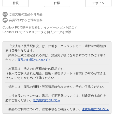
特長
仕様
デザイン
ご注文後の返品不可商品
会員登録すると送料無料
Copilot+ PCで効率を改善し、イノベーションを起こす
Copilot+ PCでビジネスデータと個人データを保護
・「決済完了後手配目安」は、代引き・クレジットカード選択時の最短お
届け目安となります。
納期が正式に確定されるのは、決済完了後になりますので予めご了承く
ださい。
商品のお届けについて »
・本商品は、法人のお客様向けの商品です。
（個人でご購入された場合、技術・修理サポート（有償）の対応ができま
せんのであらかじめご了承ください。）
・送料には、商品の開梱・設置費用は含みません。予めご了承ください。
・ご注文後のキャンセル、返品、初期不良については、別途定める条件を
必ずご覧ください。
販売規約について »
・製品のご利用について、注意事項をご確認ください。
注意事項について »