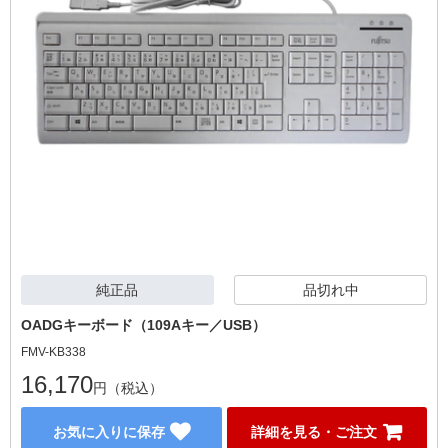
純正品
品切れ中
OADGキーボード（109Aキー／USB）
FMV-KB338
16,170
円（税込）
お気に入りに保存
詳細を見る・ご注文