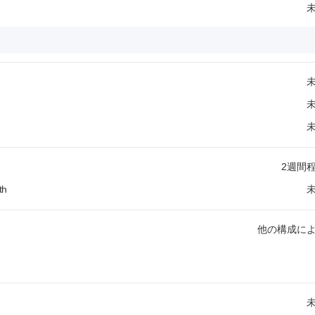
2週間
th
他の構成に