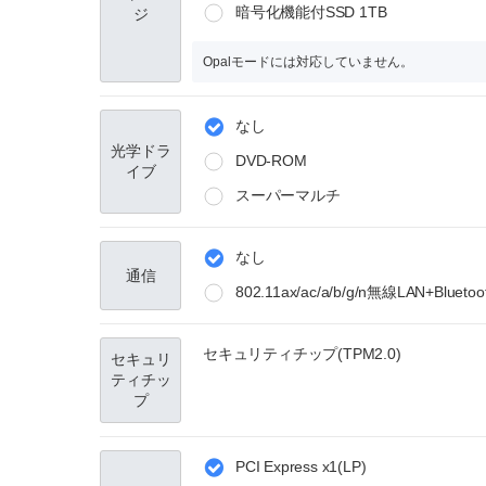
暗号化機能付SSD 1TB
ジ
Opalモードには対応していません。
なし
光学ドラ
DVD-ROM
イブ
スーパーマルチ
なし
通信
802.11ax/ac/a/b/g/n無線LAN+Bluetoo
セキュリティチップ(TPM2.0)
セキュリ
ティチッ
プ
PCI Express x1(LP)