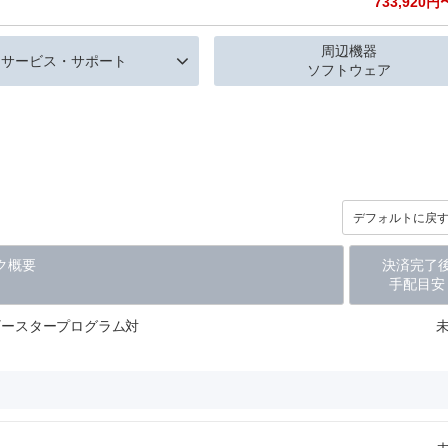
733,920円
周辺機器
サービス
・
サポート
ソフトウェア
デフォルトに戻
ク概要
決済完了
手配目安
ギースタープログラム対