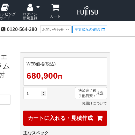
検索
ョッピング
ログイン
カート
ガイド
新規登録
0120-564-380
お問い合わせ
注文状況の確認
際エ
WEB価格(税込)
ラム
対
680,900
円
決済完了後
未定
手配目安：
お届けについて
カートに入れる・見積作成
主なスペック