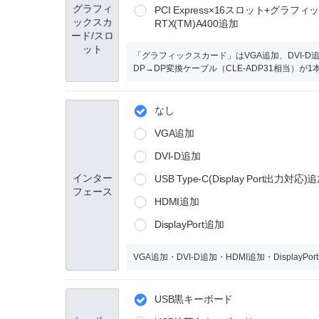
グラフィ
PCI Express×16スロット+グラフィ
ックスカ
RTX(TM)A400追加
ード/スロ
ット
「グラフィックスカード」はVGA追加、DVI-D追加、 
DP→DP変換ケーブル（CLE-ADP31相当）
なし
VGA追加
DVI-D追加
インター
USB Type-C(Display Port出力対応)
フェース
HDMI追加
DisplayPort追加
VGA追加・DVI-D追加・HDMI追加・Displa
USB黒キーボード