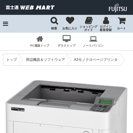
ショッピング
ログイン
検索
お気に入り
カート
ガイド
新規登録
検索
PC通販トップ
デスクトップ
ノートパソコン
トップ
周辺機器＆ソフトウェア
A3モノクロページプリンタ