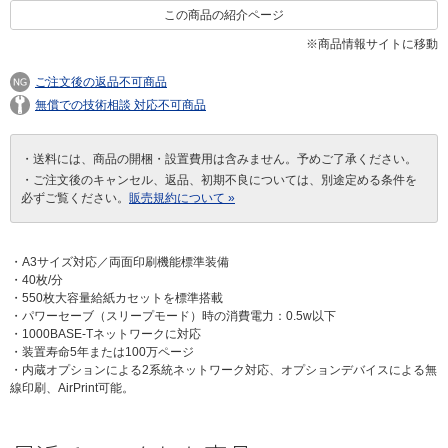
この商品の紹介ページ
※商品情報サイトに移動
ご注文後の返品不可商品
無償での技術相談 対応不可商品
・送料には、商品の開梱・設置費用は含みません。予めご了承ください。
・ご注文後のキャンセル、返品、初期不良については、別途定める条件を
必ずご覧ください。
販売規約について »
・A3サイズ対応／両面印刷機能標準装備
・40枚/分
・550枚大容量給紙カセットを標準搭載
・パワーセーブ（スリープモード）時の消費電力：0.5w以下
・1000BASE-Tネットワークに対応
・装置寿命5年または100万ページ
・内蔵オプションによる2系統ネットワーク対応、オプションデバイスによる無
線印刷、AirPrint可能。