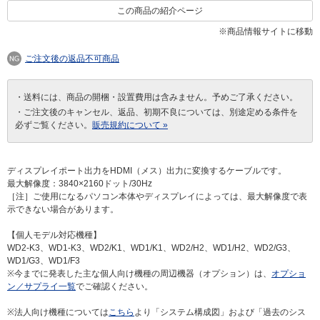
この商品の紹介ページ
※商品情報サイトに移動
ご注文後の返品不可商品
・送料には、商品の開梱・設置費用は含みません。予めご了承ください。
・ご注文後のキャンセル、返品、初期不良については、別途定める条件を
必ずご覧ください。
販売規約について »
ディスプレイポート出力をHDMI（メス）出力に変換するケーブルです。
最大解像度：3840×2160ドット/30Hz
［注］ご使用になるパソコン本体やディスプレイによっては、最大解像度で表
示できない場合があります。
【個人モデル対応機種】
WD2-K3、WD1-K3、WD2/K1、WD1/K1、WD2/H2、WD1/H2、WD2/G3、
WD1/G3、WD1/F3
※今までに発表した主な個人向け機種の周辺機器（オプション）は、
オプショ
ン／サプライ一覧
でご確認ください。
※法人向け機種については
こちら
より「システム構成図」および「過去のシス