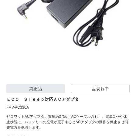
純正品
品切れ中
ＥＣＯ Ｓｌｅｅｐ対応ＡＣアダプタ
FMV-AC330A
ゼロワットACアダプタ。質量約375g（ACケーブル含む）。電源OFFや休
止状態に、バッテリーの充電が完了するとACアダプタの動作を停止させ消
費電力を低減します。