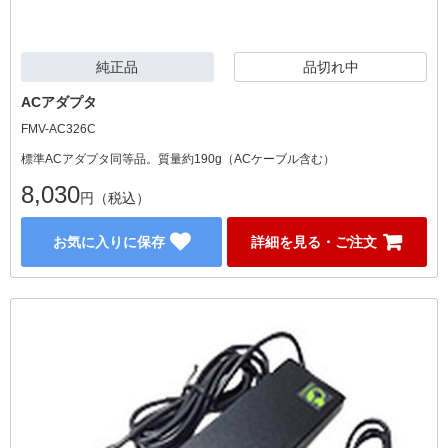
純正品
品切れ中
ACアダプタ
FMV-AC326C
標準ACアダプタ同等品。質量約190g（ACケーブル含む）
8,030
円（税込）
お気に入りに保存
詳細を見る・ご注文