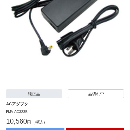
純正品
品切れ中
ACアダプタ
FMV-AC323B
10,560
円（税込）