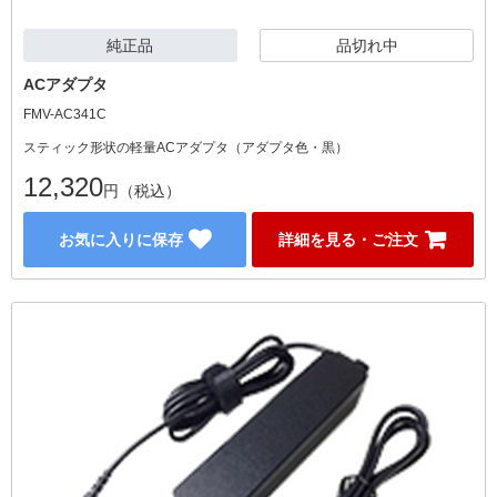
純正品
品切れ中
ACアダプタ
FMV-AC341C
スティック形状の軽量ACアダプタ（アダプタ色・黒）
12,320
円（税込）
お気に入りに保存
詳細を見る・ご注文