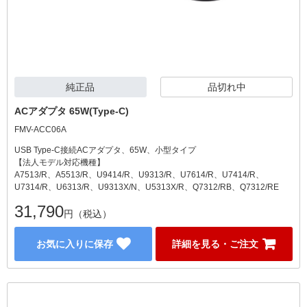
純正品
品切れ中
ACアダプタ 65W(Type-C)
FMV-ACC06A
USB Type-C接続ACアダプタ、65W、小型タイプ
【法人モデル対応機種】
A7513/R、A5513/R、U9414/R、U9313/R、U7614/R、U7414/R、
U7314/R、U6313/R、U9313X/N、U5313X/R、Q7312/RB、Q7312/RE
31,790
円（税込）
お気に入りに保存
詳細を見る・ご注文