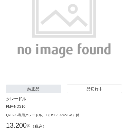
純正品
品切れ中
クレードル
FMV-NDS10
Q702/G専用クレードル。IF(USB/LAN/VGA）付
13,200
円（税込）